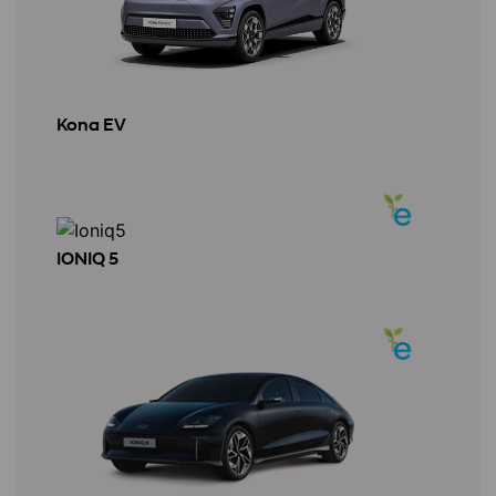
Kona EV
IONIQ 5