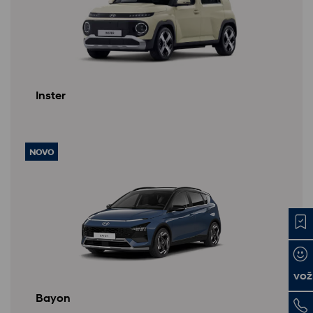
Inster
NOVO
vož
Bayon