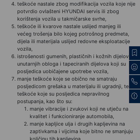
teškoće nastale zbog modifikacija vozila koje nije
potvrdio ovlašteni HYUNDAI servis ili zbog
korištenja vozila u takmičarske svrhe,
teškoće ili kvarove nastale uslijed manjeg ili
većeg trošenja bilo kojeg potrošnog predmeta,
dijela ili materijala uslijed redovne eksploatacije
vozila,
istrošenosti gumenih, plastičnih i kožnih dijelova,
unutarnjih obloga i tapeciranih dijelova koji su
posljedica uobičajene upotrebe vozila,
manje teškoće koje se obično ne smatraju
posljedicom grešaka u materijalu ili ugradnji, te
teškoće koje su posljedica nepravilnog
postupanja, kao što su:
manje vibracije i zvukovi koji ne utječu na
kvalitet i funkcioniranje automobila,
manje kapljice ulja i drugih kapljevina na
zaptivkama i vijcima koje bitno ne smanjuju
količinu tih kapljevina,