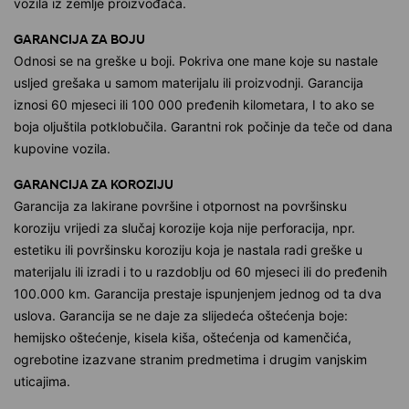
vozila iz zemlje proizvođača.
GARANCIJA ZA BOJU
Odnosi se na greške u boji. Pokriva one mane koje su nastale
usljed grešaka u samom materijalu ili proizvodnji. Garancija
iznosi 60 mjeseci ili 100 000 pređenih kilometara, I to ako se
boja oljuštila potklobučila. Garantni rok počinje da teče od dana
kupovine vozila.
GARANCIJA ZA KOROZIJU
Garancija za lakirane površine i otpornost na površinsku
koroziju vrijedi za slučaj korozije koja nije perforacija, npr.
estetiku ili površinsku koroziju koja je nastala radi greške u
materijalu ili izradi i to u razdoblju od 60 mjeseci ili do pređenih
100.000 km. Garancija prestaje ispunjenjem jednog od ta dva
uslova. Garancija se ne daje za slijedeća oštećenja boje:
hemijsko oštećenje, kisela kiša, oštećenja od kamenčića,
ogrebotine izazvane stranim predmetima i drugim vanjskim
uticajima.