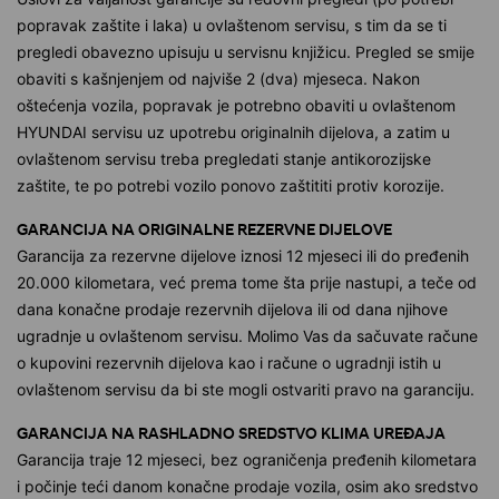
popravak zaštite i laka) u ovlaštenom servisu, s tim da se ti
pregledi obavezno upisuju u servisnu knjižicu. Pregled se smije
obaviti s kašnjenjem od najviše 2 (dva) mjeseca. Nakon
oštećenja vozila, popravak je potrebno obaviti u ovlaštenom
HYUNDAI servisu uz upotrebu originalnih dijelova, a zatim u
ovlaštenom servisu treba pregledati stanje antikorozijske
zaštite, te po potrebi vozilo ponovo zaštititi protiv korozije.
GARANCIJA NA ORIGINALNE REZERVNE DIJELOVE
Garancija za rezervne dijelove iznosi 12 mjeseci ili do pređenih
20.000 kilometara, već prema tome šta prije nastupi, a teče od
dana konačne prodaje rezervnih dijelova ili od dana njihove
ugradnje u ovlaštenom servisu. Molimo Vas da sačuvate račune
o kupovini rezervnih dijelova kao i račune o ugradnji istih u
ovlaštenom servisu da bi ste mogli ostvariti pravo na garanciju.
GARANCIJA NA RASHLADNO SREDSTVO KLIMA UREĐAJA
Garancija traje 12 mjeseci, bez ograničenja pređenih kilometara
i počinje teći danom konačne prodaje vozila, osim ako sredstvo