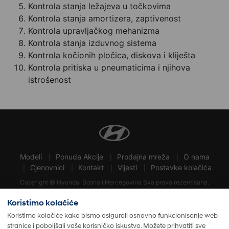
Kontrola stanja ležajeva u točkovima
Kontrola stanja amortizera, zaptivenost
Kontrola upravljačkog mehanizma
Kontrola stanja izduvnog sistema
Kontrola kočionih pločica, diskova i kliješta
Kontrola pritiska u pneumaticima i njihova
istrošenost
Modeli
Ponuda Akcije
Prodajna mreža
O nama
Cjenovnici
Kontakt
Vijesti
Postavke kolačića
Copyright © Hyundai Bosna i Hercegovina Sva prava rezervisana.
Developed by
Gold Electric
Koristimo kolačiće
Pratine najnovije vesti i dešavanja putem društvenih mreža
Koristimo kolačiće kako bismo osigurali osnovno funkcionisanje web
stranice i poboljšali vaše korisničko iskustvo. Možete prihvatiti sve