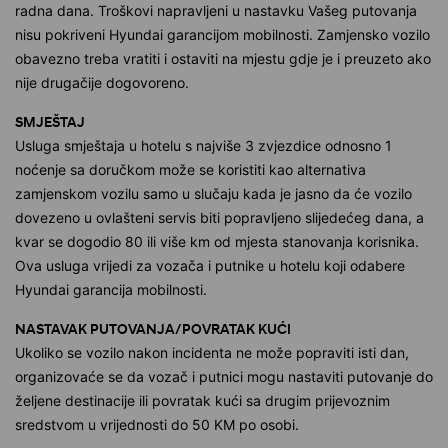
radna dana. Troškovi napravljeni u nastavku Vašeg putovanja
nisu pokriveni Hyundai garancijom mobilnosti. Zamjensko vozilo
obavezno treba vratiti i ostaviti na mjestu gdje je i preuzeto ako
nije drugačije dogovoreno.
SMJEŠTAJ
Usluga smještaja u hotelu s najviše 3 zvjezdice odnosno 1
noćenje sa doručkom može se koristiti kao alternativa
zamjenskom vozilu samo u slučaju kada je jasno da će vozilo
dovezeno u ovlašteni servis biti popravljeno slijedećeg dana, a
kvar se dogodio 80 ili više km od mjesta stanovanja korisnika.
Ova usluga vrijedi za vozača i putnike u hotelu koji odabere
Hyundai garancija mobilnosti.
NASTAVAK PUTOVANJA/POVRATAK KUĆI
Ukoliko se vozilo nakon incidenta ne može popraviti isti dan,
organizovaće se da vozač i putnici mogu nastaviti putovanje do
željene destinacije ili povratak kući sa drugim prijevoznim
sredstvom u vrijednosti do 50 KM po osobi.