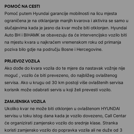
POMOĆ NA CESTI
Pomoć putem Hyundai garancije mobilnosti na licu mjesta
ograničena je na otklanjanje manjih kvarova i aktivira se samo u
slučajevima kada je jasno da kvar može biti otklonjen. Hyundai
Auto BH i BIHAMK se obavezuju da će intervencijsko vozilo biti
na mjestu kvara u najkraćem vremenskom roku od primanja
poziva bilo gdje na području Bosne i Hercegovine.
PRIJEVOZ VOZILA
Ako dođe do kvara vozila do te mjere da nastavak vožnje nije
moguć , vozilo će biti prevezeno, do najbližeg ovlaštenog
servisa. Ako u krugu od 30 km postoji više ovlaštenih servisa
korisnik može odabrati servis u koji želi prevesti vozilo.
ZAMJENSKA VOZILA
Ukoliko kvar ne može biti otklonjen u ovlaštenom HYUNDAI
servisu u toku istog dana kada je vozilo dovezeno, Call Centar
će organizirati zamjensko vozilo do srednje klase. Stranka
koristi zamjensko vozilo do popravka vozila ali ne duže od 3