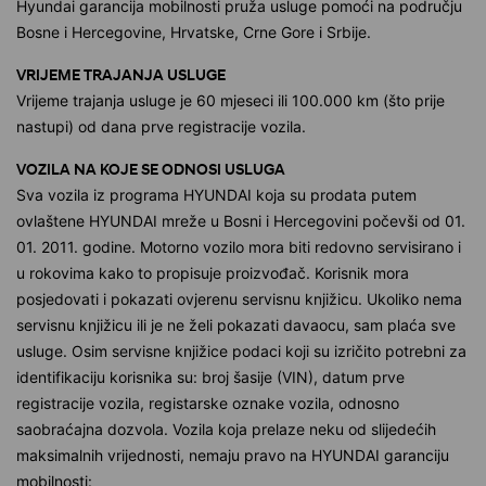
Hyundai garancija mobilnosti pruža usluge pomoći na području
Bosne i Hercegovine, Hrvatske, Crne Gore i Srbije.
VRIJEME TRAJANJA USLUGE
Vrijeme trajanja usluge je 60 mjeseci ili 100.000 km (što prije
nastupi) od dana prve registracije vozila.
VOZILA NA KOJE SE ODNOSI USLUGA
Sva vozila iz programa HYUNDAI koja su prodata putem
ovlaštene HYUNDAI mreže u Bosni i Hercegovini počevši od 01.
01. 2011. godine. Motorno vozilo mora biti redovno servisirano i
u rokovima kako to propisuje proizvođač. Korisnik mora
posjedovati i pokazati ovjerenu servisnu knjižicu. Ukoliko nema
servisnu knjižicu ili je ne želi pokazati davaocu, sam plaća sve
usluge. Osim servisne knjižice podaci koji su izričito potrebni za
identifikaciju korisnika su: broj šasije (VIN), datum prve
registracije vozila, registarske oznake vozila, odnosno
saobraćajna dozvola. Vozila koja prelaze neku od slijedećih
maksimalnih vrijednosti, nemaju pravo na HYUNDAI garanciju
mobilnosti: