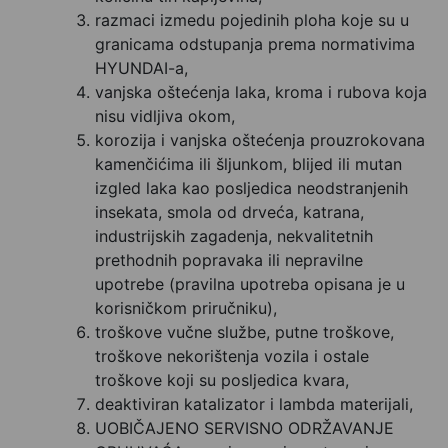
razmaci izmedu pojedinih ploha koje su u
granicama odstupanja prema normativima
HYUNDAI-a,
vanjska oštećenja laka, kroma i rubova koja
nisu vidljiva okom,
korozija i vanjska oštećenja prouzrokovana
kamenčićima ili šljunkom, blijed ili mutan
izgled laka kao posljedica neodstranjenih
insekata, smola od drveća, katrana,
industrijskih zagadenja, nekvalitetnih
prethodnih popravaka ili nepravilne
upotrebe (pravilna upotreba opisana je u
korisničkom priručniku),
troškove vučne službe, putne troškove,
troškove nekorištenja vozila i ostale
troškove koji su posljedica kvara,
deaktiviran katalizator i lambda materijali,
UOBIČAJENO SERVISNO ODRŽAVANJE