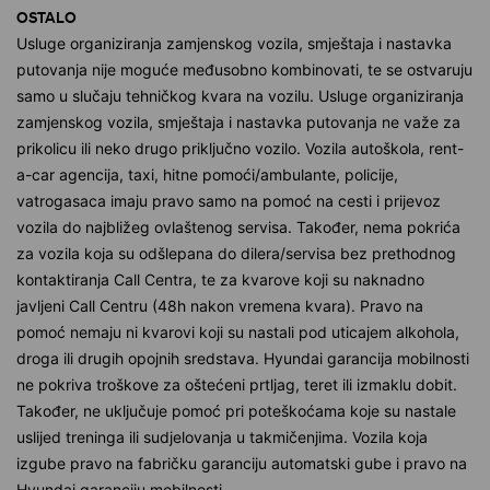
OSTALO
Usluge organiziranja zamjenskog vozila, smještaja i nastavka
putovanja nije moguće međusobno kombinovati, te se ostvaruju
samo u slučaju tehničkog kvara na vozilu. Usluge organiziranja
zamjenskog vozila, smještaja i nastavka putovanja ne važe za
prikolicu ili neko drugo priključno vozilo. Vozila autoškola, rent-
a-car agencija, taxi, hitne pomoći/ambulante, policije,
vatrogasaca imaju pravo samo na pomoć na cesti i prijevoz
vozila do najbližeg ovlaštenog servisa. Također, nema pokrića
za vozila koja su odšlepana do dilera/servisa bez prethodnog
kontaktiranja Call Centra, te za kvarove koji su naknadno
javljeni Call Centru (48h nakon vremena kvara). Pravo na
pomoć nemaju ni kvarovi koji su nastali pod uticajem alkohola,
droga ili drugih opojnih sredstava. Hyundai garancija mobilnosti
ne pokriva troškove za oštećeni prtljag, teret ili izmaklu dobit.
Također, ne uključuje pomoć pri poteškoćama koje su nastale
uslijed treninga ili sudjelovanja u takmičenjima. Vozila koja
izgube pravo na fabričku garanciju automatski gube i pravo na
Hyundai garanciju mobilnosti.