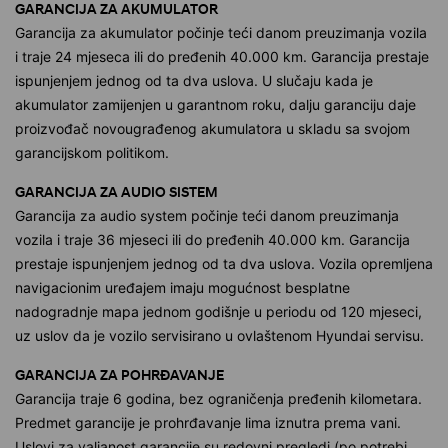
GARANCIJA ZA AKUMULATOR
Garancija za akumulator počinje teći danom preuzimanja vozila
i traje 24 mjeseca ili do pređenih 40.000 km. Garancija prestaje
ispunjenjem jednog od ta dva uslova. U slučaju kada je
akumulator zamijenjen u garantnom roku, dalju garanciju daje
proizvođač novougrađenog akumulatora u skladu sa svojom
garancijskom politikom.
GARANCIJA ZA AUDIO SISTEM
Garancija za audio system počinje teći danom preuzimanja
vozila i traje 36 mjeseci ili do pređenih 40.000 km. Garancija
prestaje ispunjenjem jednog od ta dva uslova. Vozila opremljena
navigacionim uređajem imaju mogućnost besplatne
nadogradnje mapa jednom godišnje u periodu od 120 mjeseci,
uz uslov da je vozilo servisirano u ovlaštenom Hyundai servisu.
GARANCIJA ZA POHRĐAVANJE
Garancija traje 6 godina, bez ograničenja pređenih kilometara.
Predmet garancije je prohrđavanje lima iznutra prema vani.
Uslovi za valjanost garancije su redovni pregledi (po potrebi