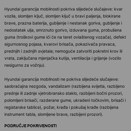
Hyundai garancija mobilnosti pokriva slijedeće slučajeve: kvar
vozila, slomljen ključ, slomljen ključ u bravi paljenja, blokirane
brave, prazna baterija, gubljenje i nestanak goriva, gubljenje i
nedostatak ulja, smrznuto gorivo, izduvana guma, probušena
guma (troškovi gume ići će na teret ovlaštenog vozača), defekt
sigurnosnog pojasa, kvarovi brisača, pokazivača pravaca,
prednjih i zadnjih svjetala; nemoguće zatvoriti pokretni krov ili
vrata, zaključana mjenjačka kutija, ventilacija i grijanje (vozilo
nesigurno za vožnju).
Hyundai garancija mobilnosti ne pokriva slijedeće slučajeve:
saobraćajna nezgoda, vandalizam (razbijena svijetla, razbijeno
prednje ili zadnje vjetrobransko staklo, razbijeni bočni prozori,
polomljeni brisači, razderane gume, ukradeni točkovim, brisači i
registarske tablice), požar, krađa i pokušaj krađe (razbijena
instrument tabla, slomljene brave, razbijeni prozori).
PODRUČJE POKRIVENOSTI