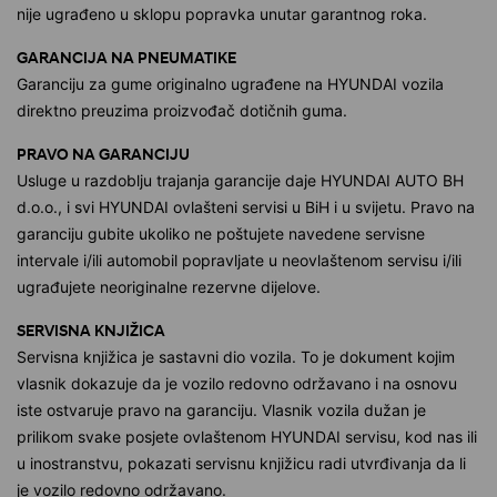
nije ugrađeno u sklopu popravka unutar garantnog roka.
GARANCIJA NA PNEUMATIKE
Garanciju za gume originalno ugrađene na HYUNDAI vozila
direktno preuzima proizvođač dotičnih guma.
PRAVO NA GARANCIJU
Usluge u razdoblju trajanja garancije daje HYUNDAI AUTO BH
d.o.o., i svi HYUNDAI ovlašteni servisi u BiH i u svijetu. Pravo na
garanciju gubite ukoliko ne poštujete navedene servisne
intervale i/ili automobil popravljate u neovlaštenom servisu i/ili
ugrađujete neoriginalne rezervne dijelove.
SERVISNA KNJIŽICA
Servisna knjižica je sastavni dio vozila. To je dokument kojim
vlasnik dokazuje da je vozilo redovno održavano i na osnovu
iste ostvaruje pravo na garanciju. Vlasnik vozila dužan je
prilikom svake posjete ovlaštenom HYUNDAI servisu, kod nas ili
u inostranstvu, pokazati servisnu knjižicu radi utvrđivanja da li
je vozilo redovno održavano.