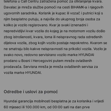
telefona u Call Centru zatražena pomoć za otklanjanje kvara.
Davalac je mreža službe pomoći na cesti BIHAMK-a i njegovih
ugovornih saradnika. Korisnik je kupac ili vozač i putnici koji s
njim besplatno putuju, a najviše do ukupnog broja osoba za
koliko je vozilo regisrovano. Kvar je svaki iznenadni i
nepredvidljivi kvar vozila do kojeg je na motornom vozilu došlo
zbog istrošenosti, kvara, loma ili neispravnog rada određenih
dijelova vozila, zbog kojih vozilo postaje nepokretno. Kvarom se
ne smatraju bilo kakve neispravnosti na prikolici vozila. Vozilo je
svako novo, redovno servisirano vozilo marke HYUNDAI
prodano u Bosni i Hercegovini putem mreže ovlaštenih
prodavača. Servisna mreža je mreža ovlaštenih servisa za
vozila marke HYUNDAI.
Odredbe i uslovi za pomoć
Hyundai garancija mobilnosti besplatna je za korisnika i vrijedi
60 mjeseci ili 100.000 km, od 00:00 sati na dan prve