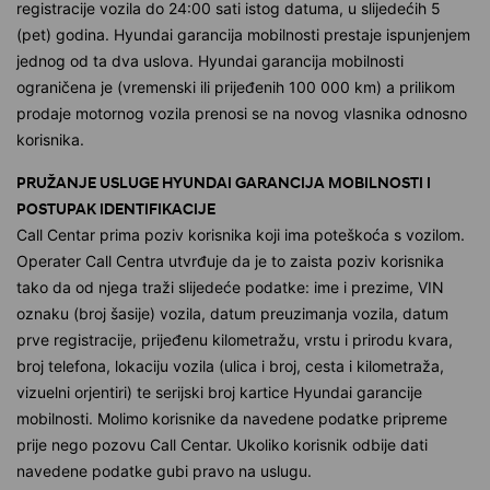
registracije vozila do 24:00 sati istog datuma, u slijedećih 5
(pet) godina. Hyundai garancija mobilnosti prestaje ispunjenjem
jednog od ta dva uslova. Hyundai garancija mobilnosti
ograničena je (vremenski ili prijeđenih 100 000 km) a prilikom
prodaje motornog vozila prenosi se na novog vlasnika odnosno
korisnika.
PRUŽANJE USLUGE HYUNDAI GARANCIJA MOBILNOSTI I
POSTUPAK IDENTIFIKACIJE
Call Centar prima poziv korisnika koji ima poteškoća s vozilom.
Operater Call Centra utvrđuje da je to zaista poziv korisnika
tako da od njega traži slijedeće podatke: ime i prezime, VIN
oznaku (broj šasije) vozila, datum preuzimanja vozila, datum
prve registracije, prijeđenu kilometražu, vrstu i prirodu kvara,
broj telefona, lokaciju vozila (ulica i broj, cesta i kilometraža,
vizuelni orjentiri) te serijski broj kartice Hyundai garancije
mobilnosti. Molimo korisnike da navedene podatke pripreme
prije nego pozovu Call Centar. Ukoliko korisnik odbije dati
navedene podatke gubi pravo na uslugu.