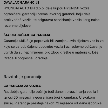
DAVALAC GARANCIJE
HYUNDAI AUTO BH d.o.o. daje kupcu HYUNDAI vozila
ograničenu garanciju prema izvornoj garanciji koju daje
proizvođač vozila, te osigurava servisiranje vozila i originalne
rezervne dijelove.
ŠTA UKLJUČUJE GARANCIJA
Garancija uključuje popravak i/ili zamjenu svih dijelova vozila za
koje se uz uobičajenu upotrebu vozila i uz redovno održavanje
utvrdi da su neprimjereni, bilo zbog greške u materijalu, loše
izrade ili pogrešne ugradnje.
Razdoblje garancije
GARANCIJA ZA VOZILO
Razdoblje garancije počinje teći danom preuzimanja vozila i
iznosi 60 mjeseci i neograničen broj kilometara. U svakom
slučaju garancija prestaje nakon 72 mjeseca od dana isporuke