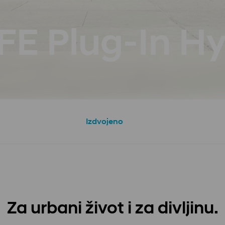
FE Plug-In Hy
Izdvojeno
Za urbani život i za divljinu.