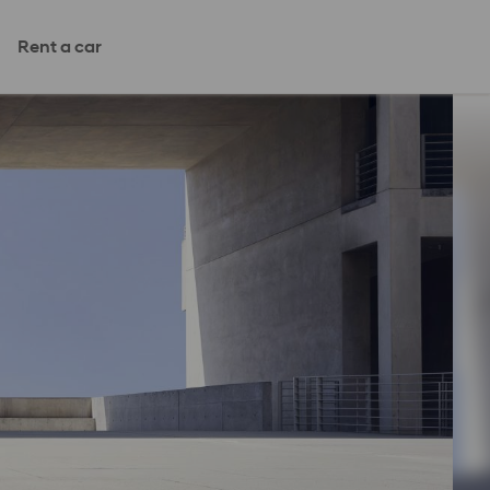
Rent a car
Pratite 
rcijalni program
Svi modeli