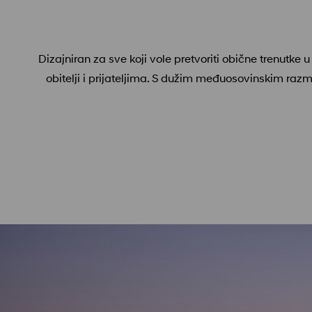
Dizajniran za sve koji vole pretvoriti obične trenutk
obitelji i prijateljima. S dužim međuosovinskim raz