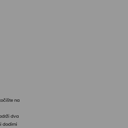
očište na
adrži dva
i dodirni