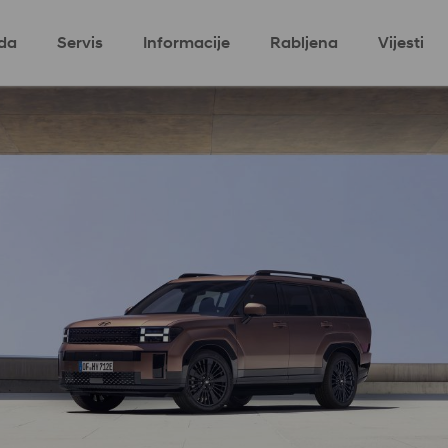
da
Servis
Informacije
Rabljena
Vijesti
program
Eco program
Kome