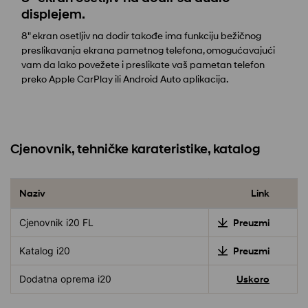
displejem.
8" ekran osetljiv na dodir takođe ima funkciju bežičnog
preslikavanja ekrana pametnog telefona, omogućavajući
vam da lako povežete i preslikate vaš pametan telefon
preko Apple CarPlay ili Android Auto aplikacija.
Cjenovnik, tehničke karateristike, katalog
Naziv
Link
Cjenovnik i20 FL
Preuzmi
Katalog i20
Preuzmi
Dodatna oprema i20
Uskoro