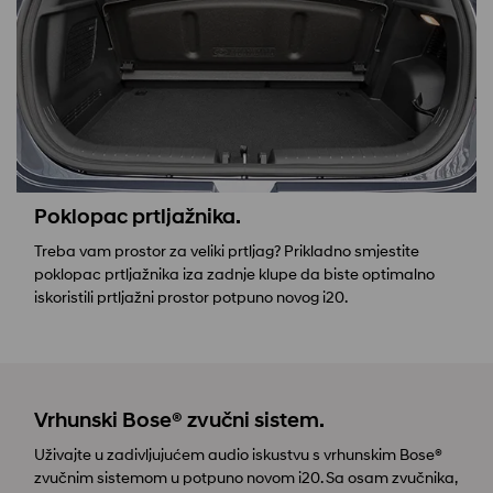
Poklopac prtljažnika.
Treba vam prostor za veliki prtljag? Prikladno smjestite
poklopac prtljažnika iza zadnje klupe da biste optimalno
iskoristili prtljažni prostor potpuno novog i20.
Vrhunski Bose® zvučni sistem.
Uživajte u zadivljujućem audio iskustvu s vrhunskim Bose®
zvučnim sistemom u potpuno novom i20. Sa osam zvučnika,