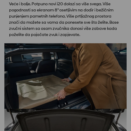
Veće i bolje. Potpuno novi i20 dolazi sa više svega. Više
pogodnosti sa ekranom 8" osetljivim na dodir i bežičnim
punjenjem pametnih telefona. Više prtljažnog prostora
znači da možete sa vama da ponesete sve što želite. Bose
zvučni sistem sa osam zvučnika donosi više zabave kada
poželite da pojačate zvuk i zapjevate.