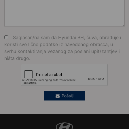
Saglasan/na sam da Hyundai BH, čuva, obrađuje i
koristi sve lične podatke iz navedenog obrasca, u
svrhu kontaktiranja vezanog za poslani upit/zahtjev i
ništa drugo.
Pošalji