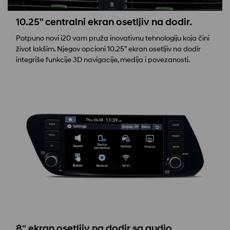
10.25" centralni ekran osetljiv na dodir.
Potpuno novi i20 vam pruža inovativnu tehnologiju koja čini
život lakšim. Njegov opcioni 10.25” ekran osetljiv na dodir
integriše funkcije 3D navigacije, medija i povezanosti.
8″ ekran osetljiv na dodir sa audio