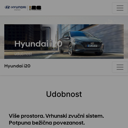
Hyundai i20
udobnost
Hyundai i20
Udobnost
Više prostora. Vrhunski zvučni sistem.
Potpuna bežična povezanost.