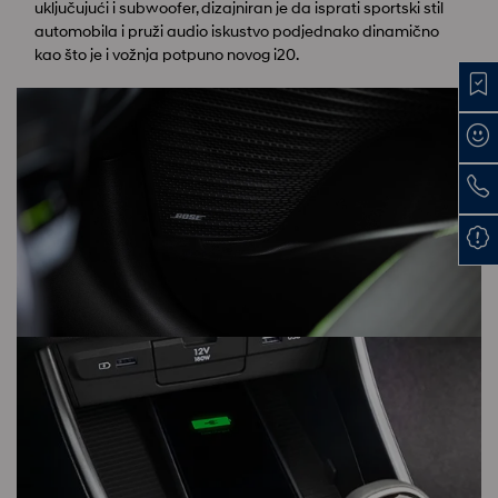
uključujući i subwoofer, dizajniran je da isprati sportski stil
automobila i pruži audio iskustvo podjednako dinamično
kao što je i vožnja potpuno novog i20.