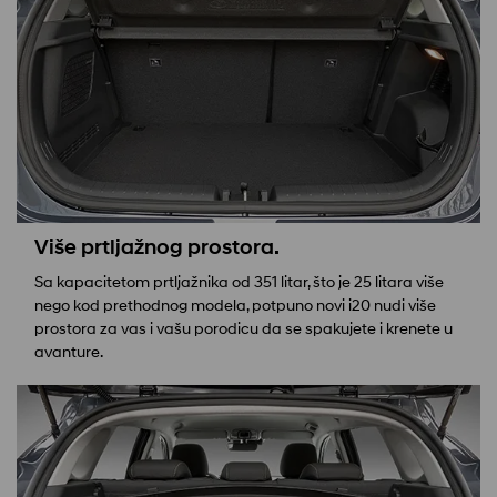
Više prtljažnog prostora.
Sa kapacitetom prtljažnika od 351 litar, što je 25 litara više
nego kod prethodnog modela, potpuno novi i20 nudi više
prostora za vas i vašu porodicu da se spakujete i krenete u
avanture.