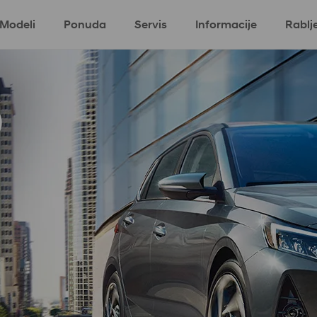
Modeli
Ponuda
Servis
Informacije
Rablj
ki program
Eco program
Komercijalni
0