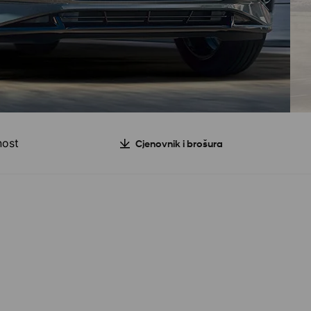
ost
Cjenovnik i brošura