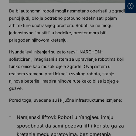
Da bi autonomni roboti mogli nesmetano operisati u zgradi
punoj ljudi, bilo je potrebno potpuno redefinisati pojam
arhitekture unutrašnjeg prostora. Roboti se ne mogu
jednostavno "pustiti" u hodnike, prostor mora biti
prilagođen njihovom kretanju.
Hyundaijevi inženjeri su zato razvili NARCHON-
sofisticirani, integrisani sistem za upravljanje robotima koji
funkcioniše kao mozak cijele zgrade. Ovaj sistem u
realnom vremenu prati lokaciju svakog robota, stanje
njihove baterije i mapira njihove rute kako bi se izbjegle
gužve.
Pored toga, uvedene su i ključne infrastrukturne izmjene:
Namjenski liftovi: Roboti u Yangjaeu imaju
sposobnost da sami pozovu lift i koriste ga za
kretanje među spratovima, bez ometanja