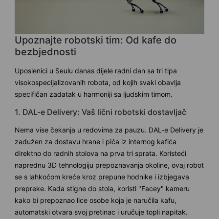
Upoznajte robotski tim: Od kafe do
bezbjednosti
Uposlenici u Seulu danas dijele radni dan sa tri tipa
visokospecijalizovanih robota, od kojih svaki obavlja
specifičan zadatak u harmoniji sa ljudskim timom.
1. DAL-e Delivery: Vaš lični robotski dostavljač
Nema vise čekanja u redovima za pauzu. DAL-e Delivery je
zadužen za dostavu hrane i pića iz internog kafića
direktno do radnih stolova na prva tri sprata. Koristeći
naprednu 3D tehnologiju prepoznavanja okoline, ovaj robot
se s lahkoćom kreće kroz prepune hodnike i izbjegava
prepreke. Kada stigne do stola, koristi "Facey" kameru
kako bi prepoznao lice osobe koja je naručila kafu,
automatski otvara svoj pretinac i uručuje topli napitak.