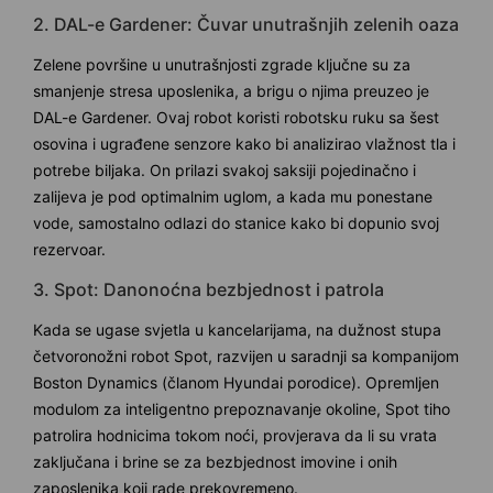
2. DAL-e Gardener: Čuvar unutrašnjih zelenih oaza
Zelene površine u unutrašnjosti zgrade ključne su za
smanjenje stresa uposlenika, a brigu o njima preuzeo je
DAL-e Gardener. Ovaj robot koristi robotsku ruku sa šest
osovina i ugrađene senzore kako bi analizirao vlažnost tla i
potrebe biljaka. On prilazi svakoj saksiji pojedinačno i
zalijeva je pod optimalnim uglom, a kada mu ponestane
vode, samostalno odlazi do stanice kako bi dopunio svoj
rezervoar.
3. Spot: Danonoćna bezbjednost i patrola
Kada se ugase svjetla u kancelarijama, na dužnost stupa
četvoronožni robot Spot, razvijen u saradnji sa kompanijom
Boston Dynamics (članom Hyundai porodice). Opremljen
modulom za inteligentno prepoznavanje okoline, Spot tiho
patrolira hodnicima tokom noći, provjerava da li su vrata
zaključana i brine se za bezbjednost imovine i onih
zaposlenika koji rade prekovremeno.