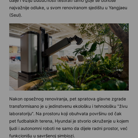
dalje i viziju budućnosti testirati tamo gdje se donose
najvažnije odluke, u svom renoviranom sjedištu u Yangjaeu
(Seul).
Nakon opsežnog renoviranja, pet spratova glavne zgrade
transformisano je u jedinstvenu ekološku i tehnološku "živu
laboratoriju". Na prostoru koji obuhvata površinu od čak
pet fudbalskih terena, Hyundai je stvorio okruženje u kojem
ljudi i autonomni roboti ne samo da dijele radni prostor, već
funkcionišu u savršenoj simbiozi.