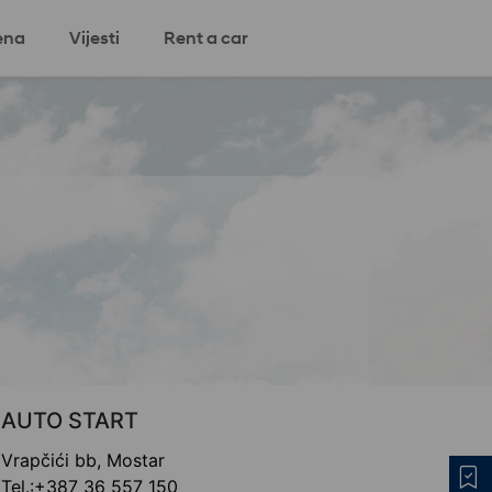
ena
Vijesti
Rent a car
Pratite nas
 program
Svi modeli
Zatvori
Close
Close
Close
AUTO START
Vrapčići bb, Mostar
Tel.:+387 36 557 150