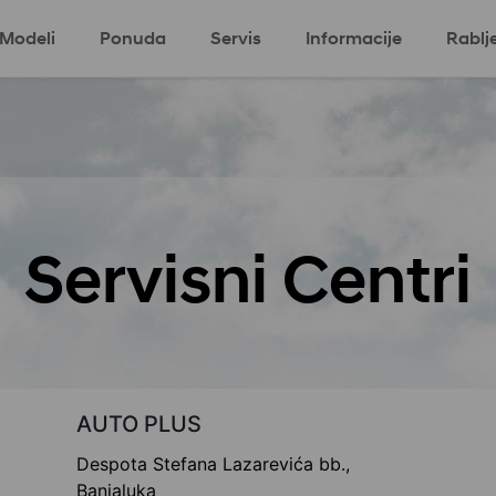
Modeli
Ponuda
Servis
Informacije
Rablj
ki program
Eco program
Komercijalni
Servisni Centri
AUTO PLUS
Despota Stefana Lazarevića bb.,
Banjaluka