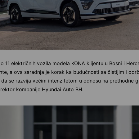
o 11 električnih vozila modela KONA klijentu u Bosni i Herc
jente, a ova saradnja je korak ka budućnosti sa čistijim i o
 i da se razvija većim intenzitetom u odnosu na prethodne g
i direktor kompanije Hyundai Auto BH.