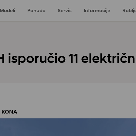
Modeli
Ponuda
Servis
Informacije
Rablj
ki program
Eco program
Komercijalni
 isporučio 11 električ
ih KONA