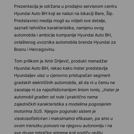
Prezentacija je održana u prodajno servisnom centru
Hyundai Auto BH koji se nalazi na lokaciji Bare, Šip.
Predstavnici medija mogli su vidjeti sve detalje,
saznati tehničke karakteristike, namjenu ovog
automobila i ambicije kompanije Hyundai Auto BH,
ovlaštenog uvoznika automobila brenda Hyundai za
Bosnu i Hercegovinu.
Tom prilikom je Amir Drljević, produkt menadžer
Hyundai Auto BiH, rekao kako Inster predstavlja
Hyundaijev ulaz u cjenovno pristupačan segment
gradskih električlnih automobila, ali da ni u čemu ne
zaostaje ni za najsofisticiranijom liniom Ioniq.
„Inster je
automobil građen od nule i praktično nema
zajedničkih karakteristika s modelima pogonjenim
motorima SUS. Njegov pogonski sistem je
visokosofisticiran i maksimalnoi efikasan, pa smo u
ovom trenutku ponosni na njegovu autonomiju i na
sve druge tehničke sisteme koji podižu opštu