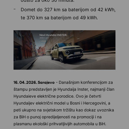
odsto za oko 30 minuta.
Domet do 327 km sa baterijom od 42 kWh,
te 370 km sa baterijom od 49 kWh.
16. 04. 2026. Sarajevo
- Današnjom konferencijom za
štampu predstavljen je Hyundaija Inster, najmanji član
Hyundaieve električne porodice. Ovo je četvrti
Hyundaijev električni model u Bosni i Hercegovini, a
peti ukupno na svjetskom tržištu kao dokaz uvoznika
za BiH o punoj opredijeljenosti na promociji i na
plasmanu ekološki prihvatljivijih automobila u BiH.