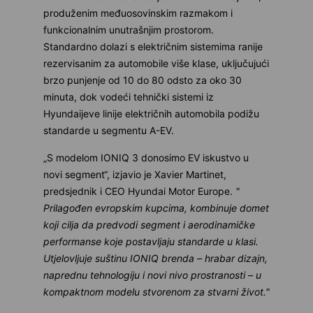
produženim međuosovinskim razmakom i
funkcionalnim unutrašnjim prostorom.
Standardno dolazi s električnim sistemima ranije
rezervisanim za automobile više klase, uključujući
brzo punjenje od 10 do 80 odsto za oko 30
minuta, dok vodeći tehnički sistemi iz
Hyundaijeve linije električnih automobila podižu
standarde u segmentu A-EV.
„S modelom IONIQ 3 donosimo EV iskustvo u
novi segment“, izjavio je Xavier Martinet,
predsjednik i CEO Hyundai Motor Europe.
"
Prilagođen evropskim kupcima, kombinuje domet
koji cilja da predvodi segment i aerodinamičke
performanse koje postavljaju standarde u klasi.
Utjelovljuje suštinu IONIQ brenda – hrabar dizajn,
naprednu tehnologiju i novi nivo prostranosti – u
kompaktnom modelu stvorenom za stvarni život."