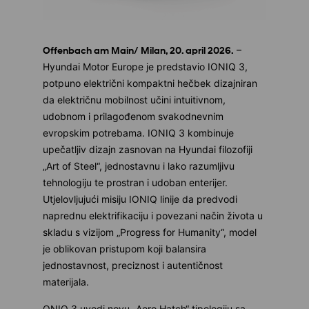
Offenbach am Main/ Milan, 20. april 2026.
–
Hyundai Motor Europe je predstavio IONIQ 3,
potpuno električni kompaktni hečbek dizajniran
da električnu mobilnost učini intuitivnom,
udobnom i prilagođenom svakodnevnim
evropskim potrebama. IONIQ 3 kombinuje
upečatljiv dizajn zasnovan na Hyundai filozofiji
„Art of Steel“, jednostavnu i lako razumljivu
tehnologiju te prostran i udoban enterijer.
Utjelovljujući misiju IONIQ linije da predvodi
naprednu elektrifikaciju i povezani način života u
skladu s vizijom „Progress for Humanity“, model
je oblikovan pristupom koji balansira
jednostavnost, preciznost i autentičnost
materijala.
ONIQ 3 uvodi novu „Aero Hatch“ tipologiju sa