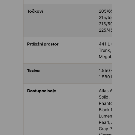
Točkovi
205/65 R16,
215/55 R17,
215/50 R18,
225/45 R19
Prtljažni prostor
441 L (322 L
Trunk, 119 L
Megabox)
Težina
1.550 –
1.580 kg
Dostupne boje
Atlas White
Solid,
Phantom
Black Pearl,
Lumen Gray
Pearl, Aurora
Gray Pearl,
Vibrant Blue