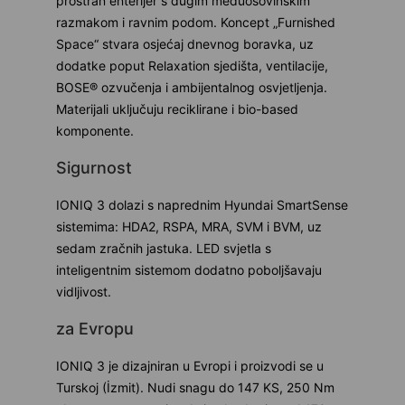
prostran enterijer s dugim međuosovinskim
razmakom i ravnim podom. Koncept „Furnished
Space“ stvara osjećaj dnevnog boravka, uz
dodatke poput Relaxation sjedišta, ventilacije,
BOSE® ozvučenja i ambijentalnog osvjetljenja.
Materijali uključuju reciklirane i bio-based
komponente.
Sigurnost
IONIQ 3 dolazi s naprednim Hyundai SmartSense
sistemima: HDA2, RSPA, MRA, SVM i BVM, uz
sedam zračnih jastuka. LED svjetla s
inteligentnim sistemom dodatno poboljšavaju
vidljivost.
za Evropu
IONIQ 3 je dizajniran u Evropi i proizvodi se u
Turskoj (İzmit). Nudi snagu do 147 KS, 250 Nm