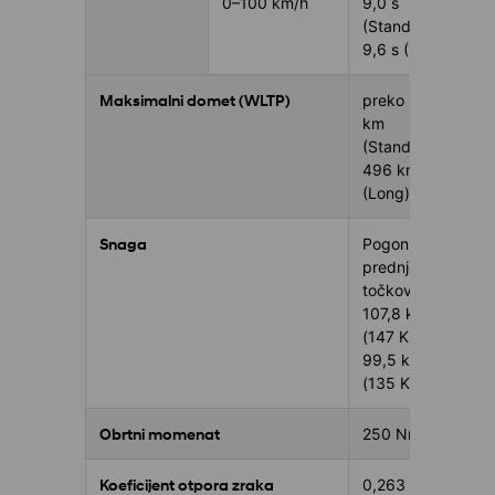
0–100 km/h
9,0 s
(Standard) /
9,6 s (Long)
Maksimalni domet (WLTP)
preko 340
km
(Standard) /
496 km
(Long)
Snaga
Pogon na
prednje
točkove;
107,8 kW
(147 KS) /
99,5 kW
(135 KS)
Obrtni momenat
250 Nm
Koeficijent otpora zraka
0,263