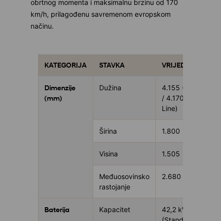
obrtnog momenta i maksimalnu brzinu od 170
km/h, prilagođenu savremenom evropskom
načinu.
KATEGORIJA
STAVKA
VRIJEDNOST
Dimenzije
Dužina
4.155 (Base)
(mm)
/ 4.170 (N
Line)
Širina
1.800
Visina
1.505
Međuosovinsko
2.680
rastojanje
Baterija
Kapacitet
42,2 kWh
(Standard