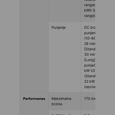
range) / 61
kWh (Long
range)
Punjenje
DC brzo
punjenje
(10–80% cca
29 min
[Standard] /
30 min
[Long]), AC
punjač 11
kW V2X
(Standard),
22 kW V2X
(opciono)
Performanse
Maksimalna
170 km/h
brzina