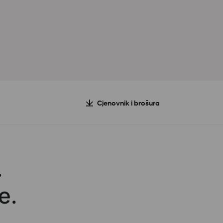
Cjenovnik i brošura
.
e.