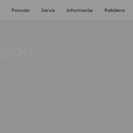
Ponuda
Servis
Informacije
Rabljena
ki program
Eco program
Komercijalni
cson